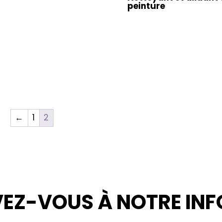
peinture
←
1
2
VEZ-VOUS À NOTRE INF