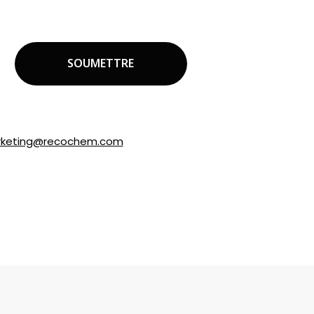
OS PROJETS.
marques appartenant à Recochem inc.
uctions dans le courriel ou en
keting@recochem.com
.