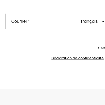
ORMÉ : NOUVELLES, PROMOTIONS ET CONSEILS POUR V
Courriel
*
langue
préférée
urriels concernant la marque SOLVABLEᴹᴰ ainsi que d’autres 
que je peux me désabonner en tout temps en suivant les instr
ntée de Liesse, Montréal, QC H4T 1P4 ou par courriel à
mar
nts, veuillez consulter notre
Déclaration de confidentialité
.