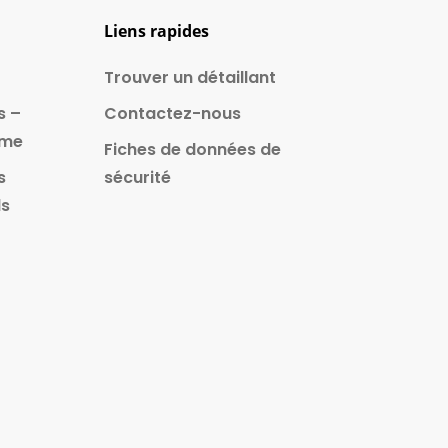
Liens rapides
Trouver un détaillant
s –
Contactez-nous
ême
Fiches de données de
s
sécurité
ls