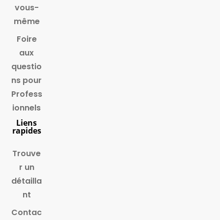
vous-
même
Foire
aux
questio
ns pour
Profess
ionnels
Liens
rapides
Trouve
r un
détailla
nt
Contac