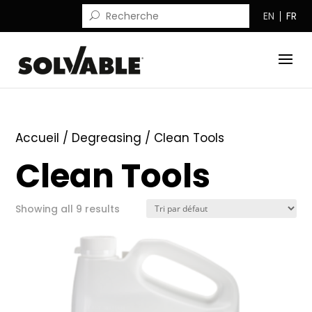
EN
FR
Accueil
/
Degreasing
/ Clean Tools
Clean Tools
Showing all 9 results