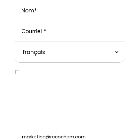
Nom
*
Courriel
*
langue
préférée
Consent
Oui, j’aimerais recevoir des courriels
concernant la marque SOLVABLEᴹᴰ ainsi que
d’autres marques appartenant à
Recochem inc. et à ses filiales. Je
comprends que je peux me désabonner en
tout temps en suivant les instructions dans
le courriel ou en contactant Recochem au
850, montée de Liesse, Montréal, QC H4T
1P4 ou par courriel à
marketing@recochem.com
.