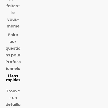
faites-
le
vous-
même
Foire
aux
questio
ns pour
Profess
ionnels
Liens
rapides
Trouve
r un
détailla