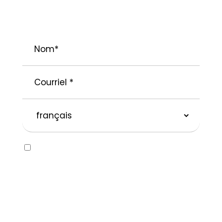
PROJETS.
Nom
*
Courriel
*
langue
préférée
Consent
Oui, j’aimerais recevoir des courriels
concernant la marque SOLVABLEᴹᴰ ainsi que
d’autres marques appartenant à
Recochem inc. et à ses filiales. Je
comprends que je peux me désabonner en
tout temps en suivant les instructions dans
le courriel ou en contactant Recochem au