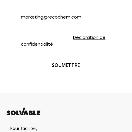
850, montée de Liesse, Montréal, QC H4T
1P4 ou par courriel à
marketing@recochem.com
.
Pour de plus amples renseignements,
veuillez consulter notre
Déclaration de
confidentialité
.
CAPTCHA
Pour faciliter,