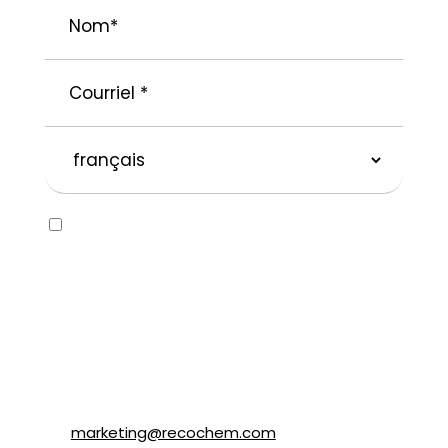
Nom
*
Courriel
*
langue
préférée
Consent
Oui, j’aimerais recevoir des courriels
concernant la marque SOLVABLEᴹᴰ ainsi que
d’autres marques appartenant à
Recochem inc. et à ses filiales. Je
comprends que je peux me désabonner en
tout temps en suivant les instructions dans
le courriel ou en contactant Recochem au
850, montée de Liesse, Montréal, QC H4T
1P4 ou par courriel à
marketing@recochem.com
.