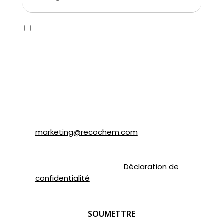
Consent
Oui, j’aimerais recevoir des courriels
concernant la marque SOLVABLEᴹᴰ ainsi que
d’autres marques appartenant à
Recochem inc. et à ses filiales. Je
comprends que je peux me désabonner en
tout temps en suivant les instructions dans
le courriel ou en contactant Recochem au
850, montée de Liesse, Montréal, QC H4T
1P4 ou par courriel à
marketing@recochem.com
.
Pour de plus amples renseignements,
veuillez consulter notre
Déclaration de
confidentialité
.
CAPTCHA