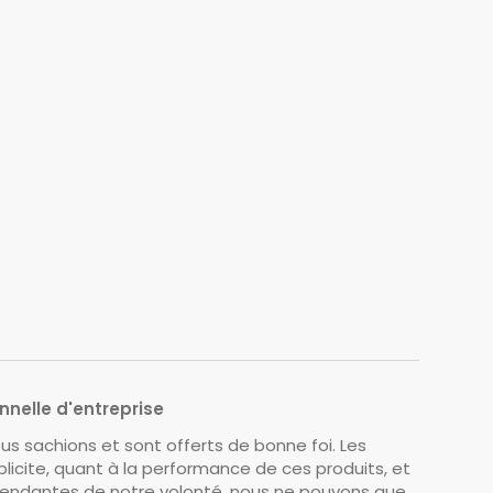
nnelle d'entreprise
s sachions et sont offerts de bonne foi. Les
licite, quant à la performance de ces produits, et
épendantes de notre volonté, nous ne pouvons que