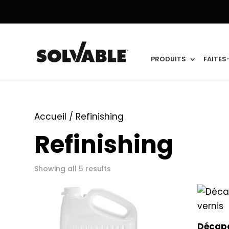
PRODUITS
FAITES
Accueil
/ Refinishing
Refinishing
Showing all 5 results
Décapa