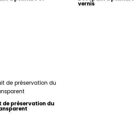
vernis
t de préservation du
ransparent