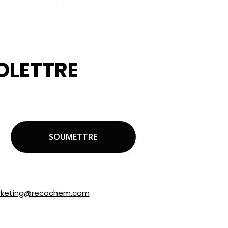
OLETTRE
OS PROJETS.
marques appartenant à Recochem inc.
uctions dans le courriel ou en
keting@recochem.com
.