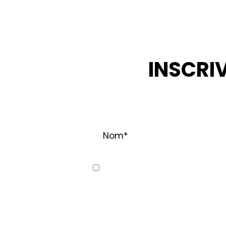
INSCRI
RESTEZ INF
Nom
*
Consent
Oui, j’aimerais recevoir des co
et à ses filiales. Je comprends 
contactant Recochem au 850, mo
Pour de plus amples renseigneme