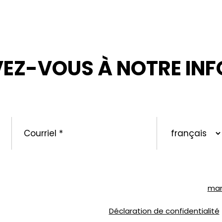
VEZ-VOUS À NOTRE INF
ORMÉ : NOUVELLES, PROMOTIONS ET CONSEILS POUR V
Courriel
*
langue
préférée
urriels concernant la marque SOLVABLEᴹᴰ ainsi que d’autres 
que je peux me désabonner en tout temps en suivant les instr
ntée de Liesse, Montréal, QC H4T 1P4 ou par courriel à
mar
nts, veuillez consulter notre
Déclaration de confidentialité
.