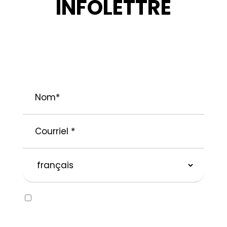
INFOLETTRE
RESTEZ INFORMÉ : NOUVELLES,
PROMOTIONS ET CONSEILS POUR VOS
PROJETS.
Nom
*
Courriel
*
langue
préférée
Consent
Oui, j’aimerais recevoir des courriels
concernant la marque SOLVABLEᴹᴰ ainsi que
d’autres marques appartenant à