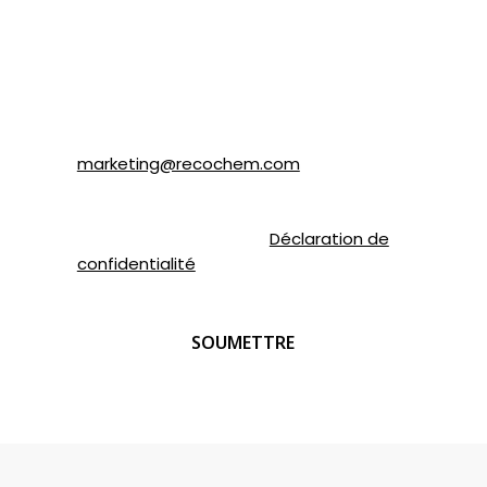
Recochem inc. et à ses filiales. Je
comprends que je peux me désabonner en
tout temps en suivant les instructions dans
le courriel ou en contactant Recochem au
850, montée de Liesse, Montréal, QC H4T
1P4 ou par courriel à
marketing@recochem.com
.
Pour de plus amples renseignements,
veuillez consulter notre
Déclaration de
confidentialité
.
CAPTCHA