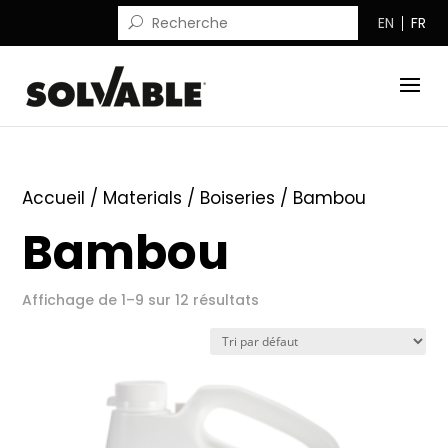
EN
FR
Accueil
/ Materials /
Boiseries
/ Bambou
Bambou
Affichage de 1–9 sur 12 résultats