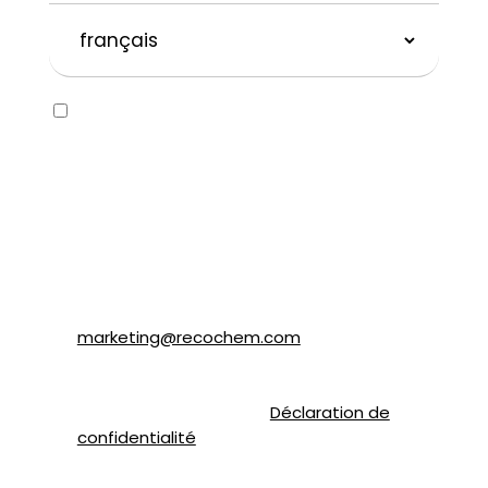
langue
préférée
Consent
Oui, j’aimerais recevoir des courriels
concernant la marque SOLVABLEᴹᴰ ainsi que
d’autres marques appartenant à
Recochem inc. et à ses filiales. Je
comprends que je peux me désabonner en
tout temps en suivant les instructions dans
le courriel ou en contactant Recochem au
850, montée de Liesse, Montréal, QC H4T
1P4 ou par courriel à
marketing@recochem.com
.
Pour de plus amples renseignements,
veuillez consulter notre
Déclaration de
confidentialité
.
CAPTCHA