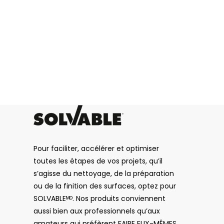
contactant Recochem au 850, mo
Pour de plus amples renseigneme
CAPTCHA
Pour faciliter, accélérer et optimiser
toutes les étapes de vos projets, qu’il
s’agisse du nettoyage, de la préparation
ou de la finition des surfaces, optez pour
SOLVABLEᴹᴰ. Nos produits conviennent
aussi bien aux professionnels qu’aux
amateurs qui préfèrent FAIRE EUX-MÊMES