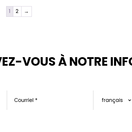
1
2
→
VEZ-VOUS À NOTRE INF
ORMÉ : NOUVELLES, PROMOTIONS ET CONSEILS POUR V
Courriel
*
langue
préférée
urriels concernant la marque SOLVABLEᴹᴰ ainsi que d’autres 
que je peux me désabonner en tout temps en suivant les instr