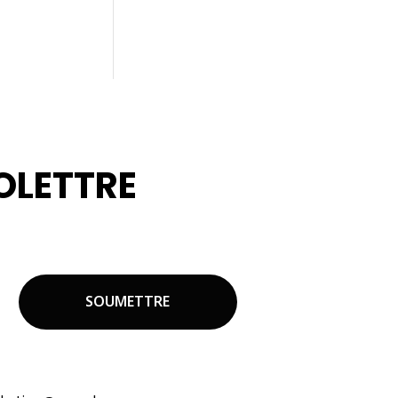
OLETTRE
OS PROJETS.
marques appartenant à Recochem inc.
uctions dans le courriel ou en