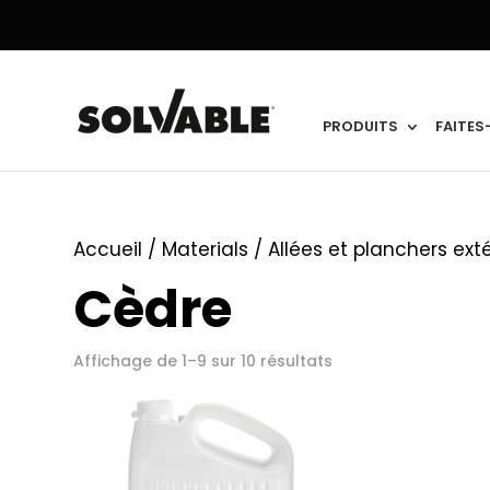
PRODUITS
FAITES
Accueil
/ Materials /
Allées et planchers exté
Cèdre
Affichage de 1–9 sur 10 résultats