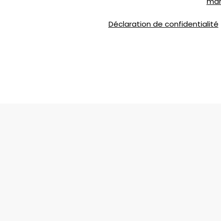
ntée de Liesse, Montréal, QC H4T 1P4 ou par courriel à
mar
nts, veuillez consulter notre
Déclaration de confidentialité
.