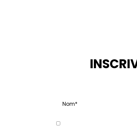
INSCRI
RESTEZ INF
Nom
*
Consent
Oui, j’aimerais recevoir des co
et à ses filiales. Je comprends 