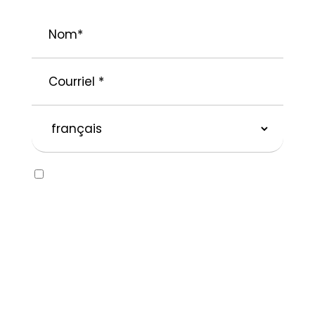
Nom
*
Courriel
*
langue
préférée
Consent
Oui, j’aimerais recevoir des courriels
concernant la marque SOLVABLEᴹᴰ ainsi que
d’autres marques appartenant à
Recochem inc. et à ses filiales. Je
comprends que je peux me désabonner en
tout temps en suivant les instructions dans
le courriel ou en contactant Recochem au
850, montée de Liesse, Montréal, QC H4T
1P4 ou par courriel à