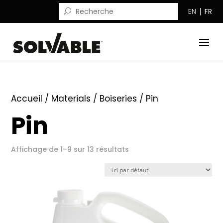
EN
FR
Accueil
/ Materials /
Boiseries
/ Pin
Pin
Affichage de 1–9 sur 13 résultats