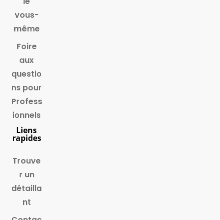
le
vous-
même
Foire
aux
questio
ns pour
Profess
ionnels
Liens
rapides
Trouve
r un
détailla
nt
Contac