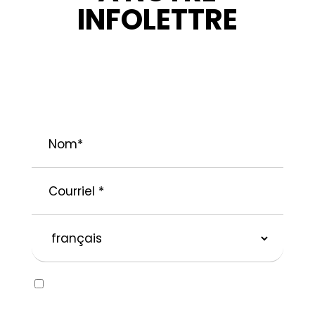
INFOLETTRE
RESTEZ INFORMÉ : NOUVELLES,
PROMOTIONS ET CONSEILS POUR VOS
PROJETS.
Nom
*
Courriel
*
langue
préférée
Consent
Oui, j’aimerais recevoir des courriels
concernant la marque SOLVABLEᴹᴰ ainsi que