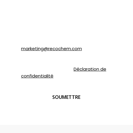
d’autres marques appartenant à
Recochem inc. et à ses filiales. Je
comprends que je peux me désabonner en
tout temps en suivant les instructions dans
le courriel ou en contactant Recochem au
850, montée de Liesse, Montréal, QC H4T
1P4 ou par courriel à
marketing@recochem.com
.
Pour de plus amples renseignements,
veuillez consulter notre
Déclaration de
confidentialité
.
CAPTCHA