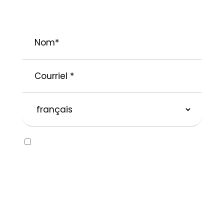
PROJETS.
Nom
*
Courriel
*
langue
préférée
Consent
Oui, j’aimerais recevoir des courriels
concernant la marque SOLVABLEᴹᴰ ainsi que
d’autres marques appartenant à
Recochem inc. et à ses filiales. Je
comprends que je peux me désabonner en
tout temps en suivant les instructions dans
le courriel ou en contactant Recochem au
850, montée de Liesse, Montréal, QC H4T