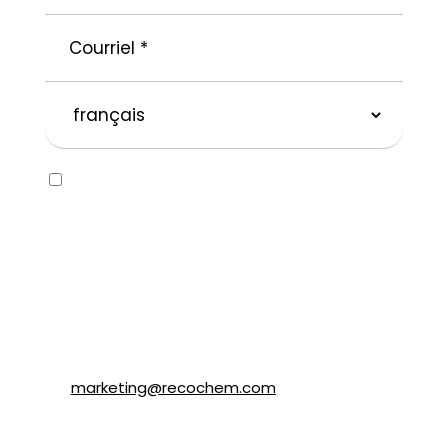
Courriel
*
langue
préférée
Consent
Oui, j’aimerais recevoir des courriels
concernant la marque SOLVABLEᴹᴰ ainsi que
d’autres marques appartenant à
Recochem inc. et à ses filiales. Je
comprends que je peux me désabonner en
tout temps en suivant les instructions dans
le courriel ou en contactant Recochem au
850, montée de Liesse, Montréal, QC H4T
1P4 ou par courriel à
marketing@recochem.com
.
Pour de plus amples renseignements,