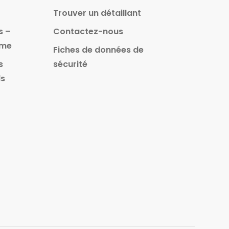
Trouver un détaillant
s –
Contactez-nous
ême
Fiches de données de
s
sécurité
ls