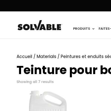
PRODUITS
FAITES
Accueil
/ Materials /
Peintures et enduits s
Teinture pour b
Showing all 7 results