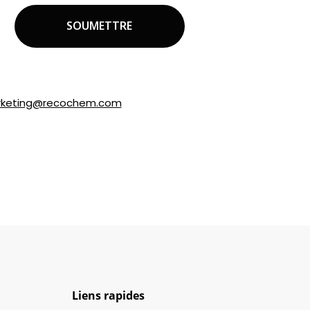
marques appartenant à Recochem inc.
uctions dans le courriel ou en
keting@recochem.com
.
Liens rapides