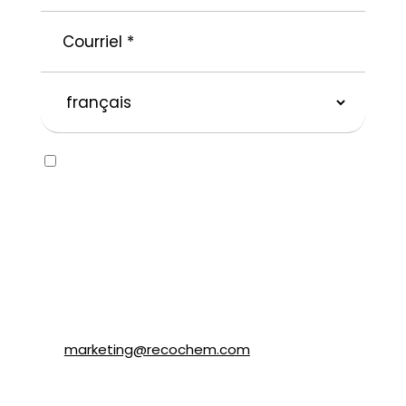
Courriel
*
langue
préférée
Consent
Oui, j’aimerais recevoir des courriels
concernant la marque SOLVABLEᴹᴰ ainsi que
d’autres marques appartenant à
Recochem inc. et à ses filiales. Je
comprends que je peux me désabonner en
tout temps en suivant les instructions dans
le courriel ou en contactant Recochem au
850, montée de Liesse, Montréal, QC H4T
1P4 ou par courriel à
marketing@recochem.com
.
Pour de plus amples renseignements,