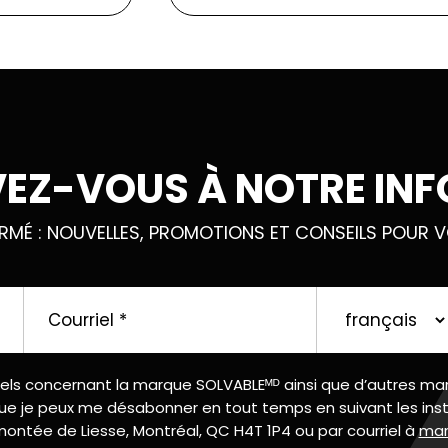
VEZ-VOUS À NOTRE INF
ORMÉ : NOUVELLES, PROMOTIONS ET CONSEILS POUR V
Courriel
*
langue
préférée
urriels concernant la marque SOLVABLEᴹᴰ ainsi que d’autres 
que je peux me désabonner en tout temps en suivant les instr
ntée de Liesse, Montréal, QC H4T 1P4 ou par courriel à
mar