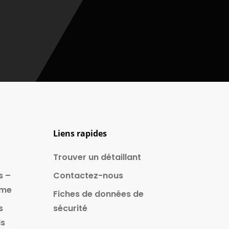
Liens rapides
Trouver un détaillant
s –
Contactez-nous
ême
Fiches de données de
s
sécurité
ls