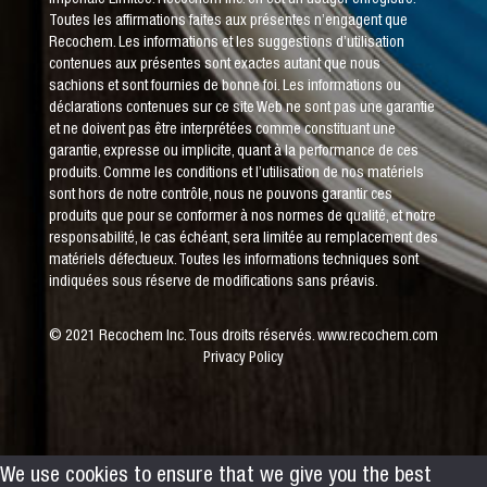
Toutes les affirmations faites aux présentes n’engagent que
Recochem. Les informations et les suggestions d’utilisation
contenues aux présentes sont exactes autant que nous
sachions et sont fournies de bonne foi. Les informations ou
déclarations contenues sur ce site Web ne sont pas une garantie
et ne doivent pas être interprétées comme constituant une
garantie, expresse ou implicite, quant à la performance de ces
produits. Comme les conditions et l’utilisation de nos matériels
sont hors de notre contrôle, nous ne pouvons garantir ces
produits que pour se conformer à nos normes de qualité, et notre
responsabilité, le cas échéant, sera limitée au remplacement des
matériels défectueux. Toutes les informations techniques sont
indiquées sous réserve de modifications sans préavis.
© 2021 Recochem Inc. Tous droits réservés.
www.recochem.com
Privacy Policy
We use cookies to ensure that we give you the best