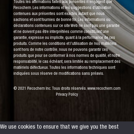
Toutes les affirmations faites aux présentes n’engagent que
Recochem. Les informations et les suggestions d’utilisation
contenues aux présentes sont exactes autant que nous
sachions et sont fournies de bonne foi. Les informations ou
déclarations contenues sur ce site Web ne sont pas une garantie
et ne doivent pas être interprétées comme constituant une
garantie, expresse ou implicite, quant à la performance de ces
produits. Comme les conditions et l’utilisation de nos matériels
sont hors de notre contrôle, nous ne pouvons garantir ces
produits que pour se conformer à nos normes de qualité, et notre
responsabilité, le cas échéant, sera limitée au remplacement des
matériels défectueux. Toutes les informations techniques sont
indiquées sous réserve de modifications sans préavis.
© 2021 Recochem Inc. Tous droits réservés.
www.recochem.com
Privacy Policy
We use cookies to ensure that we give you the best