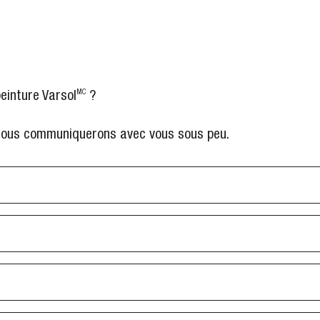
peinture Varsol
?
MC
 nous communiquerons avec vous sous peu.