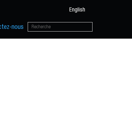
English
ctez-nous
ous