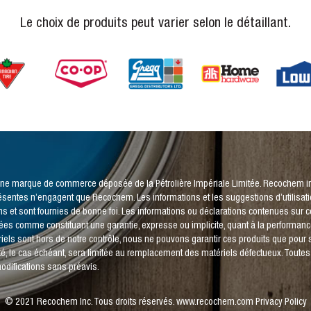
*
Le choix de produits peut varier selon le détaillant.
 une marque de commerce déposée de la Pétrolière Impériale Limitée. Recochem inc
résentes n’engagent que Recochem. Les informations et les suggestions d’utilisa
s et sont fournies de bonne foi. Les informations ou déclarations contenues sur c
étées comme constituant une garantie, expresse ou implicite, quant à la performance
iels sont hors de notre contrôle, nous ne pouvons garantir ces produits que pour 
té, le cas échéant, sera limitée au remplacement des matériels défectueux. Toute
odifications sans préavis.
© 2021 Recochem Inc. Tous droits réservés.
www.recochem.com
Privacy Policy