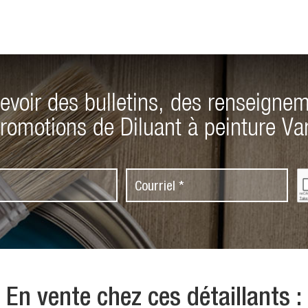
evoir des bulletins, des renseignem
romotions de Diluant à peinture Va
C
C
A
o
P
T
u
C
r
H
A
r
i
e
En vente chez ces détaillants :
l