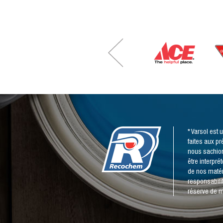
* Varsol est
faites aux p
nous sachion
être interpr
de nos matér
responsabili
réserve de m