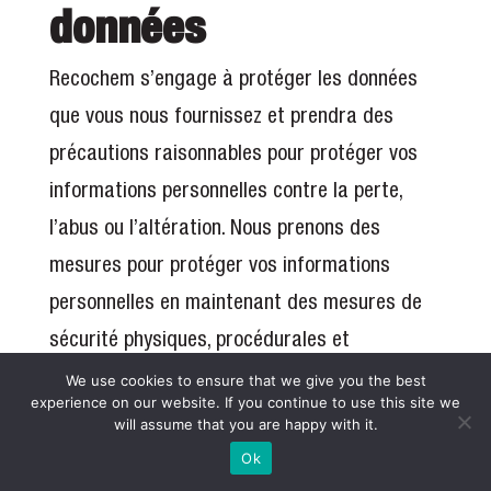
données
Recochem s’engage à protéger les données
que vous nous fournissez et prendra des
précautions raisonnables pour protéger vos
informations personnelles contre la perte,
l’abus ou l’altération. Nous prenons des
mesures pour protéger vos informations
personnelles en maintenant des mesures de
sécurité physiques, procédurales et
techniques appropriées. Les vendeurs,
We use cookies to ensure that we give you the best
experience on our website. If you continue to use this site we
entrepreneurs ou partenaires de Recochem
will assume that you are happy with it.
qui ont accès à vos informations personnelles
Ok
dans le cadre de la fourniture de services