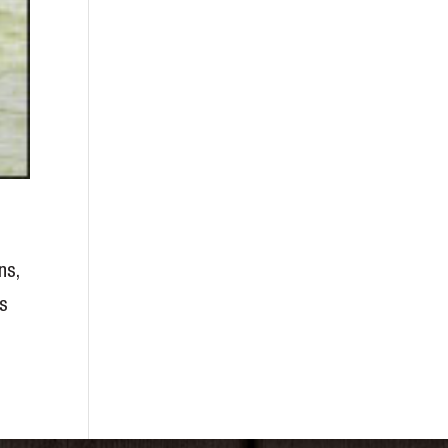
ns,
es
r