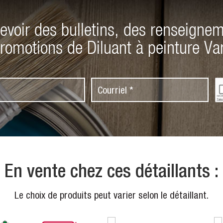
evoir des bulletins, des renseignem
romotions de Diluant à peinture Va
C
C
A
o
P
T
u
C
r
H
A
r
i
e
En vente chez ces détaillants :
l
*
Le choix de produits peut varier selon le détaillant.