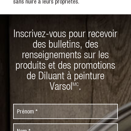
sans nuire à leurs propriétés.
Inscrivez-vous pour recevoir
des bulletins, des
renseignements sur les
produits et des promotions
de Diluant à peinture
Varsol
.
MC
P
r
é
N
n