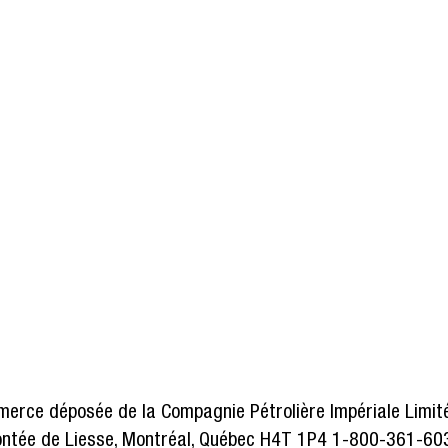
site Web sera en ligne!
rce déposée de la Compagnie Pétrolière Impériale Limitée
ontée de Liesse, Montréal, Québec H4T 1P4 1-800-361-