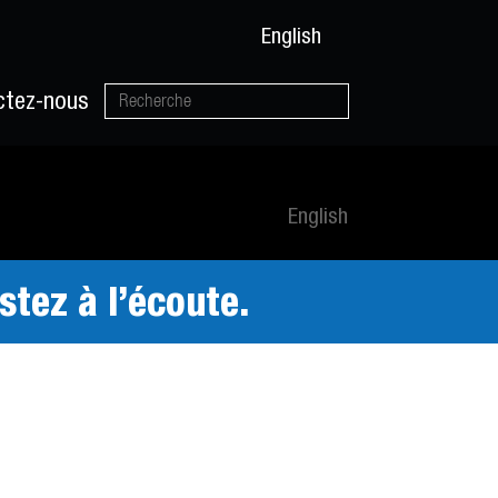
English
ctez-nous
English
tez à l’écoute.
tact lorsque notre