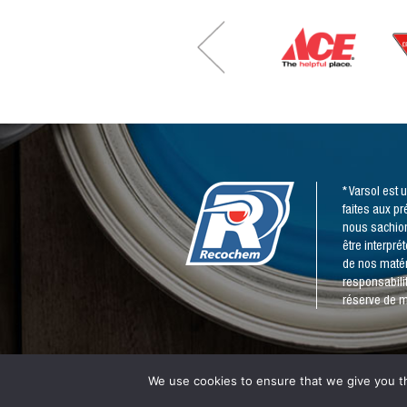
* Varsol est
faites aux p
nous sachion
être interpr
de nos matér
responsabili
réserve de m
We use cookies to ensure that we give you th