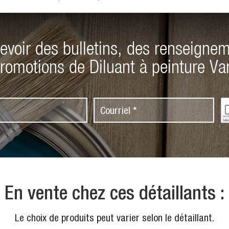
evoir des bulletins, des renseignem
romotions de Diluant à peinture Va
C
C
A
o
P
T
u
C
r
H
A
r
i
e
En vente chez ces détaillants :
l
*
Le choix de produits peut varier selon le détaillant.