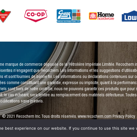
 une marque de commerce déposée de la Pétrolière Impériale Limitée. Recochem inc
résentes n’engagent que Recochem. Les informations et les suggestions d’utilisa
s et sont fournies de bonne foi. Les informations ou déclarations contenues sur c
étées comme constituant une garantie, expresse ou implicite, quant à la performance
iels sont hors de notre contrôle, nous ne pouvons garantir ces produits que pour 
té, le cas échéant, sera limitée au remplacement des matériels défectueux. Toute
odifications sans préavis.
© 2021 Recochem Inc. Tous droits réservés.
www.recochem.com
Privacy Policy
e best experience on our website. If you continue to use this site we w