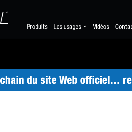
Produits
Les usages
Vidéos
Conta
hain du site Web officiel… res
térêt. Nous tiendrons con